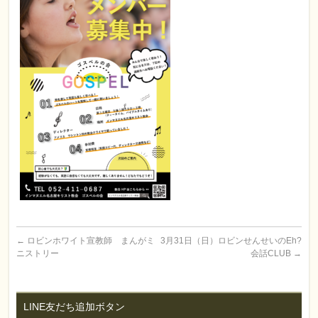
←
ロビンホワイト宣教師 まんがミ
3月31日（日）ロビンせんせいのEh?
ニストリー
会話CLUB
→
LINE友だち追加ボタン