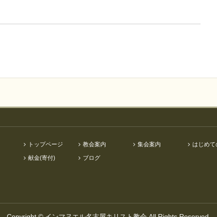
トップページ
教会案内
集会案内
はじめて
献金(寄付)
ブログ
Copyright ©
インマヌエル名古屋キリスト教会
All Rights Reserved.